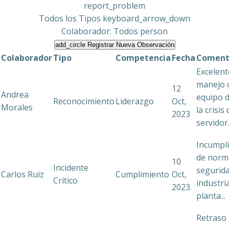
report_problem
Todos los Tipos
keyboard_arrow_down
Colaborador: Todos
person
add_circle
Registrar Nueva Observación
Colaborador
Tipo
Competencia
Fecha
Coment
Excelent
manejo 
12
Andrea
equipo 
Reconocimiento
Liderazgo
Oct,
Morales
la crisis 
2023
servidor.
Incumpl
de norm
10
Incidente
segurid
Carlos Ruiz
Cumplimiento
Oct,
Crítico
industri
2023
planta...
Retraso