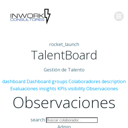
Saltar
al
contenido
rocket_launch
TalentBoard
Gestión de Talento
dashboard
Dashboard
groups
Colaboradores
description
Evaluaciones
insights
KPIs
visibility
Observaciones
Observaciones
search
Admin