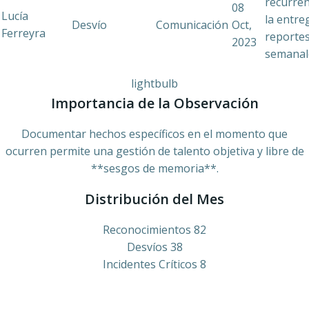
recurren
08
Lucía
la entre
Desvío
Comunicación
Oct,
Ferreyra
reporte
2023
semanale
lightbulb
Importancia de la Observación
Documentar hechos específicos en el momento que
ocurren permite una gestión de talento objetiva y libre de
**sesgos de memoria**.
Distribución del Mes
Reconocimientos
82
Desvíos
38
Incidentes Críticos
8