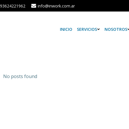
93624221962
info@inwork.com.ar
INICIO
SERVICIOS
NOSOTROS
No posts found