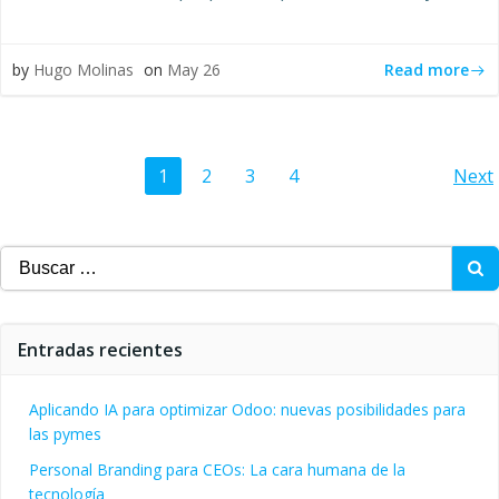
Read more
by
Hugo Molinas
on
May 26
Navegación
N
Página
Página
Página
Página
1
2
3
4
Next
por
p
Buscar:
las
la
entradas
en
Entradas recientes
Aplicando IA para optimizar Odoo: nuevas posibilidades para
las pymes
Personal Branding para CEOs: La cara humana de la
tecnología