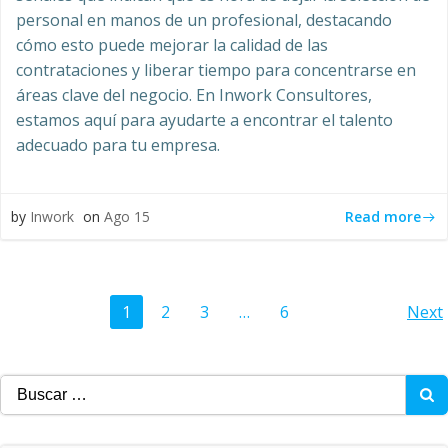
personal en manos de un profesional, destacando
cómo esto puede mejorar la calidad de las
contrataciones y liberar tiempo para concentrarse en
áreas clave del negocio. En Inwork Consultores,
estamos aquí para ayudarte a encontrar el talento
adecuado para tu empresa.
Read more
by
Inwork
on
Ago 15
Navegación
N
Página
Página
Página
Página
1
2
3
…
6
Next
por
p
Buscar:
las
la