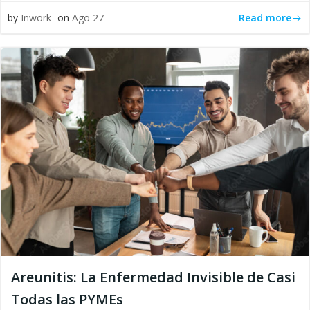
Read more
by
Inwork
on
Ago 27
Areunitis: La Enfermedad Invisible de Casi
Todas las PYMEs