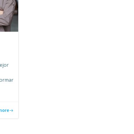
ejor
formar
more