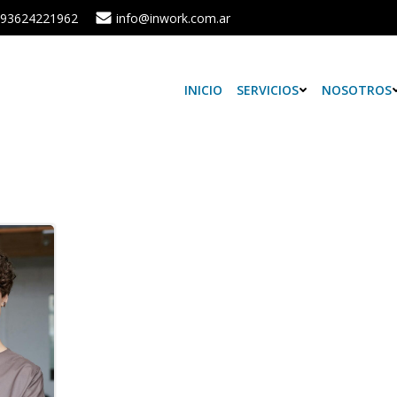
93624221962
info@inwork.com.ar
INICIO
SERVICIOS
NOSOTROS