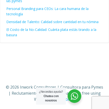
las pymes
Personal Branding para CEOs: La cara humana de la
tecnología
Densidad de Talento: Calidad sobre cantidad en tu nómina
El Costo de la No-Calidad: Cuánta plata estás tirando a la
basura
© 2026 Inwork Consultores | Consultora para Pymes
¿Necesitas ayuda?
| Reclutamiento | Sistemas. Created for free using
Chatea con
WordPress and
Colibri
nosotros