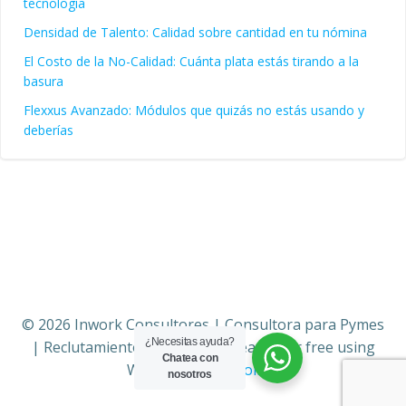
tecnología
Densidad de Talento: Calidad sobre cantidad en tu nómina
El Costo de la No-Calidad: Cuánta plata estás tirando a la
basura
Flexxus Avanzado: Módulos que quizás no estás usando y
deberías
© 2026 Inwork Consultores | Consultora para Pymes
¿Necesitas ayuda?
| Reclutamiento | Sistemas. Created for free using
Chatea con
WordPress and
Colibri
nosotros