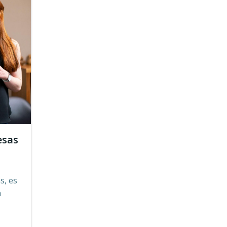
esas
s, es
a