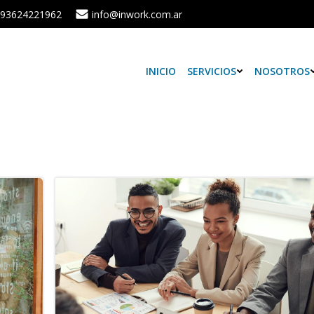
93624221962
info@inwork.com.ar
INICIO
SERVICIOS
NOSOTROS