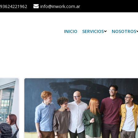
93624221962
info@inwork.com.ar
INICIO
SERVICIOS
NOSOTROS