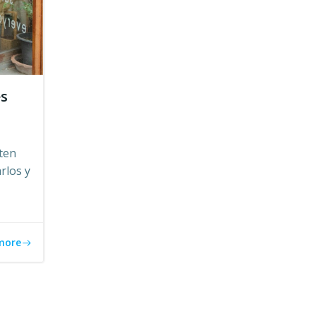
es
ten
rlos y
more