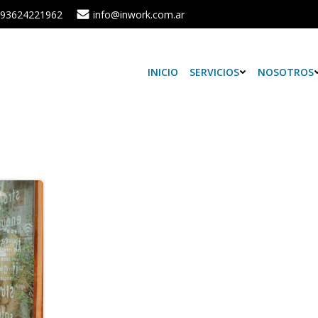
93624221962
info@inwork.com.ar
INICIO
SERVICIOS
NOSOTROS