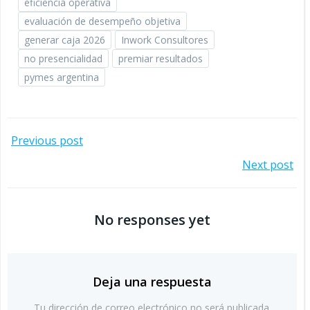
eficiencia operativa
evaluación de desempeño objetiva
generar caja 2026
Inwork Consultores
no presencialidad
premiar resultados
pymes argentina
Navegación
Previous post
Navegación
Next post
por
por
las
No responses yet
las
entradas
entradas
Deja una respuesta
Tu dirección de correo electrónico no será publicada.