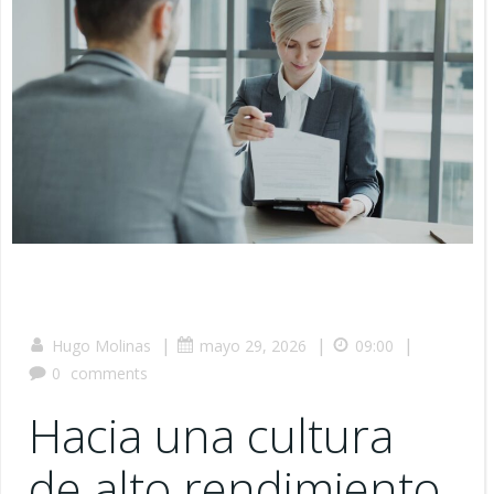
|
|
|
Hugo Molinas
mayo 29, 2026
09:00
0
comments
Hacia una cultura
de alto rendimiento