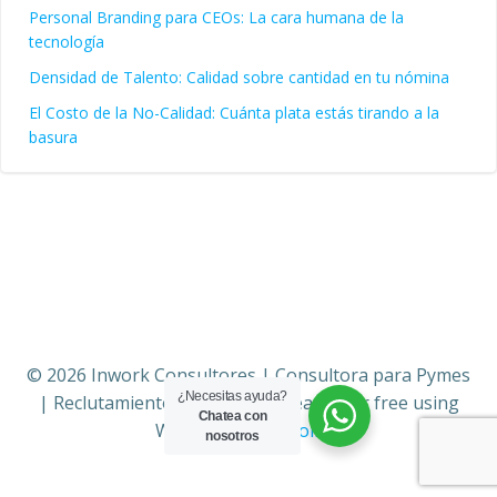
Personal Branding para CEOs: La cara humana de la
tecnología
Densidad de Talento: Calidad sobre cantidad en tu nómina
El Costo de la No-Calidad: Cuánta plata estás tirando a la
basura
© 2026 Inwork Consultores | Consultora para Pymes
¿Necesitas ayuda?
| Reclutamiento | Sistemas. Created for free using
Chatea con
WordPress and
Colibri
nosotros