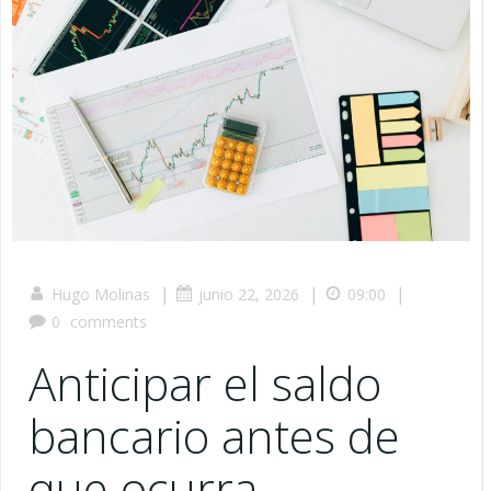
|
|
|
Hugo Molinas
junio 22, 2026
09:00
0
comments
Anticipar el saldo
bancario antes de
que ocurra