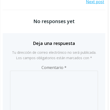
Navegación
Next post
por
por
las
No responses yet
las
entradas
entradas
Deja una respuesta
Tu dirección de correo electrónico no será publicada.
Los campos obligatorios están marcados con
*
Comentario
*