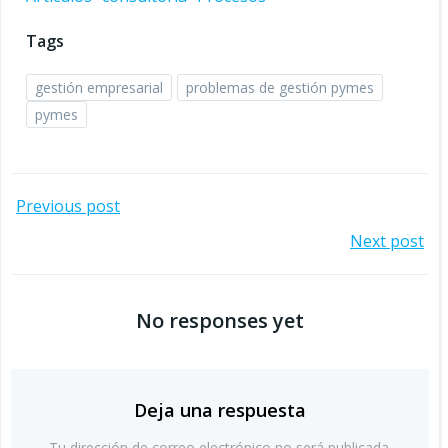
Tags
gestión empresarial
problemas de gestión pymes
pymes
Navegación
Previous post
Navegación
Next post
por
por
las
No responses yet
las
entradas
entradas
Deja una respuesta
Tu dirección de correo electrónico no será publicada.