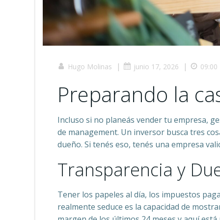
|
|
Hugo Molinas
junio 17, 2026
09:00
Preparando la cas
Incluso si no planeás vender tu empresa, ges
de management. Un inversor busca tres cosa
dueño. Si tenés eso, tenés una empresa vali
Transparencia y Due
Tener los papeles al día, los impuestos paga
realmente seduce es la capacidad de mostrar 
margen de los últimos 24 meses y aquí está 