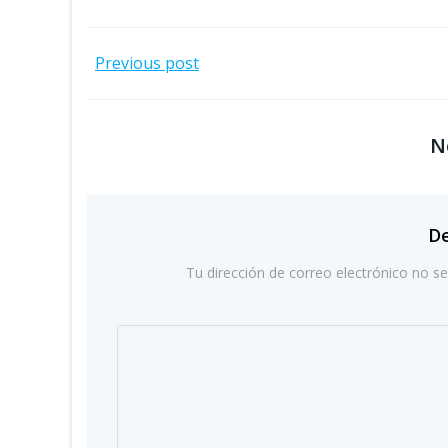
Navegación
Previous post
por
N
las
entradas
De
Tu dirección de correo electrónico no se