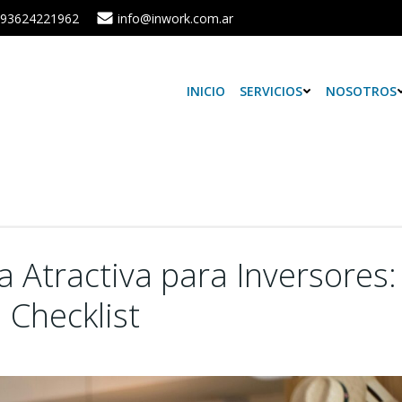
93624221962
info@inwork.com.ar
INICIO
SERVICIOS
NOSOTROS
Atractiva para Inversores:
l Checklist