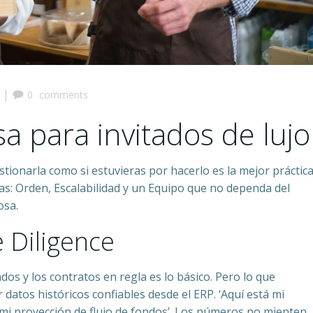
|
0
comments
a para invitados de lujo
tionarla como si estuvieras por hacerlo es la mejor práctic
s: Orden, Escalabilidad y un Equipo que no dependa del
osa.
 Diligence
dos y los contratos en regla es lo básico. Pero lo que
datos históricos confiables desde el ERP. ‘Aquí está mi
mi proyección de flujo de fondos’. Los números no mienten.