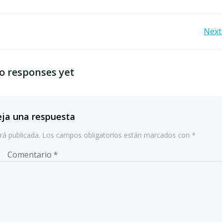
Navegación
Next
por
o responses yet
las
entradas
ja una respuesta
rá publicada.
Los campos obligatorios están marcados con
*
Comentario
*