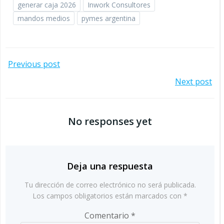
generar caja 2026
Inwork Consultores
mandos medios
pymes argentina
Navegación
Previous post
Navegación
Next post
por
por
las
No responses yet
las
entradas
entradas
Deja una respuesta
Tu dirección de correo electrónico no será publicada.
Los campos obligatorios están marcados con
*
Comentario
*