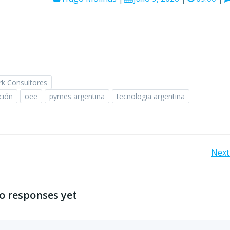
rk Consultores
ción
oee
pymes argentina
tecnologia argentina
Navegación
Next
por
o responses yet
las