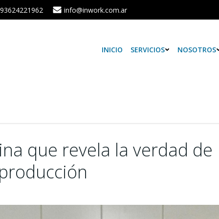
93624221962
info@inwork.com.ar
INICIO
SERVICIOS
NOSOTROS
ina que revela la verdad de
 producción