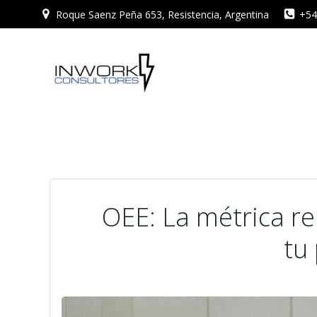
Saltar
Roque Saenz Peña 653, Resistencia, Argentina
+54
al
contenido
OEE: La métrica re
tu