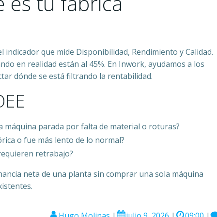
 es tu fábrica
el indicador que mide Disponibilidad, Rendimiento y Calidad.
do en realidad están al 45%. En Inwork, ayudamos a los
ar dónde se está filtrando la rentabilidad.
 OEE
 máquina parada por falta de material o roturas?
órica o fue más lento de lo normal?
requieren retrabajo?
nancia neta de una planta sin comprar una sola máquina
xistentes.
Hugo Molinas
|
julio 9, 2026
|
09:00
|