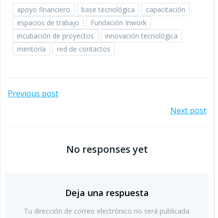
apoyo financiero
base tecnológica
capacitación
espacios de trabajo
Fundación Inwork
incubación de proyectos
innovación tecnológica
mentoría
red de contactos
Navegación
Previous post
Navegación
Next post
por
por
las
No responses yet
las
entradas
entradas
Deja una respuesta
Tu dirección de correo electrónico no será publicada.