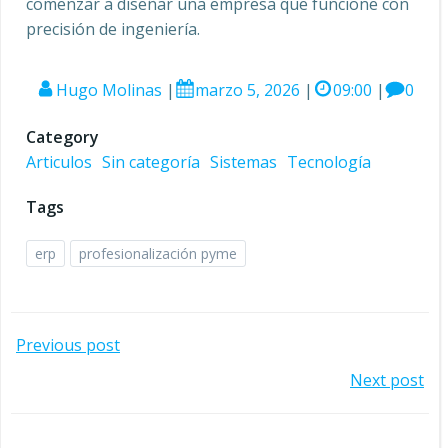
comenzar a diseñar una empresa que funcione con
precisión de ingeniería.
Hugo Molinas
|
marzo 5, 2026
|
09:00
|
0
Category
Articulos
Sin categoría
Sistemas
Tecnología
Tags
erp
profesionalización pyme
Navegación
Previous post
Navegación
Next post
por
por