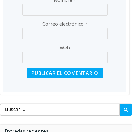
Correo electrónico
*
Web
Buscar:
Entradas recientes