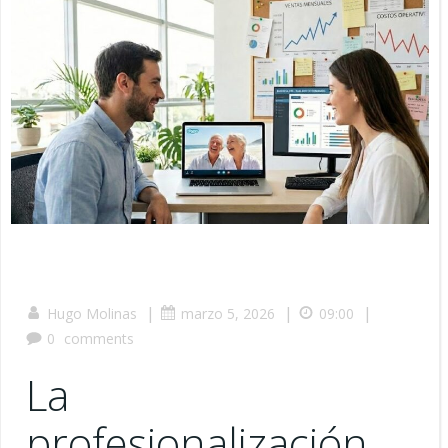
|
|
|
Hugo Molinas
marzo 5, 2026
09:00
0
comments
La
profesionalización