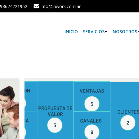
93624221962
info@inwork.com.ar
INICIO
SERVICIOS
NOSOTROS