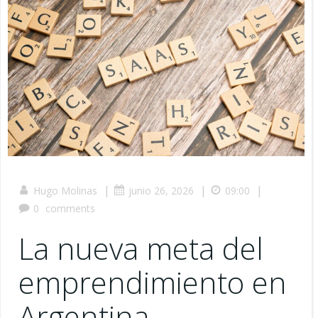
|
|
|
Hugo Molinas
junio 26, 2026
09:00
0
comments
La nueva meta del
emprendimiento en
Argentina