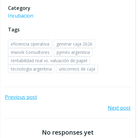
Category
Incubacion
Tags
eficiencia operativa
generar caja 2026
Inwork Consultores
pymes argentina
rentabilidad real vs. valuación de papel
tecnologia argentina
unicornios de caja
Navegación
Previous post
Navegación
Next post
por
por
las
No responses yet